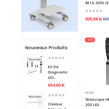
BETA 200S LED
Prix
805,68 €
89
rég
-10%
Nouveaux Produits
Nouveau
Kit De
Diagnostic
LED...
654,00 €
HEINE
Nouveau
Skiascope H
Ciseaux
200 LED