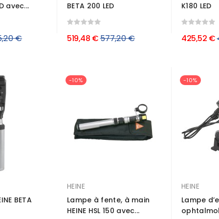
 avec...
BETA 200 LED
K180 LED
Prix
5,20 €
519,48 €
577,20 €
425,52 €
ulier
régulier
-10%
-10%
HEINE
HEINE
EINE BETA
Lampe à fente, à main
Lampe d’
HEINE HSL 150 avec...
ophtalmol