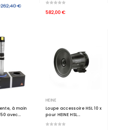
rix
1 262,40 €
582,00 €
égulier
HEINE
ente, à main
Loupe accessoire HSL 10 x
150 avec...
pour HEINE HSL...