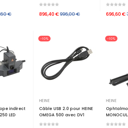
x
Prix
P
1,60 €
896,40 €
996,00 €
696,60 €
ulier
régulier
-10%
-10%
HEINE
HEINE
pe indirect
Câble USB 2.0 pour HEINE
Ophtalmos
250 LED
OMEGA 500 avec DV1
MONOCULA