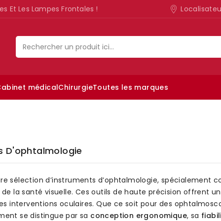
Localisate
es Et Les Lampes Frontales !
abinet médical
Chirurgie
Toutes les marques
Lampe d’examen ophtalmologique
s D'ophtalmologie
re sélection d’instruments d’ophtalmologie, spécialement c
 de la santé visuelle. Ces outils de haute précision offrent
les interventions oculaires. Que ce soit pour des ophtalmosc
ment se distingue par sa
conception ergonomique
, sa
fiabi