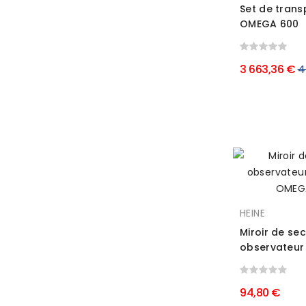
Set de trans
OMEGA 600
Pr
3 663,36 €
4
r
HEINE
Miroir de se
observateur 
94,80 €