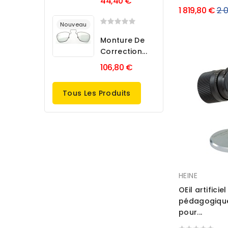
44,40 €
Pri
1 819,80 €
2 
Nouveau
rég
Monture De
Correction...
106,80 €
Tous Les Produits
HEINE
OEil artificiel
pédagogique
pour...