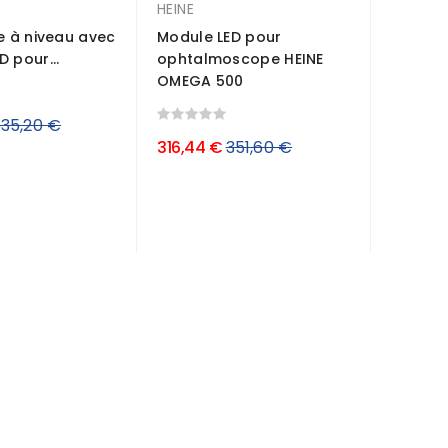
HEINE
se à niveau avec
Module LED pour
 pour...
ophtalmoscope HEINE
OMEGA 500
rix
35,20 €
Prix
316,44 €
351,60 €
égulier
régulier