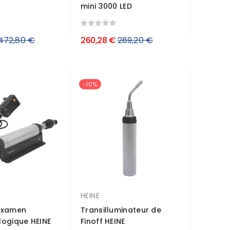
mini 3000 LED
Prix
Prix
472,80 €
260,28 €
289,20 €
régulier
régulier
-10%
HEINE
examen
Transilluminateur de
ogique HEINE
Finoff HEINE