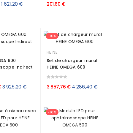
Prix
1 621,20 €
201,60 €
régulier
-10%
HEINE
EGA 600
Set de chargeur mural
cope Indirect
HEINE OMEGA 600
Prix
Prix
€
3 925,20 €
3 857,76 €
4 286,40 €
régulier
régulier
-10%