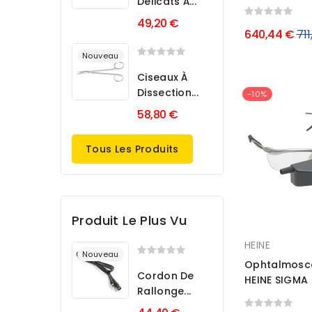
Délicats À...
49,20 €
Pri
640,44 €
71
Nouveau
rég
Ciseaux À
Dissection...
-10%
58,80 €
Tous Les Produits
Produit Le Plus Vu
HEINE
Nouveau
Ophtalmosco
Cordon De
HEINE SIGMA 
Rallonge...