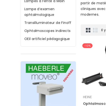
Lampes à Fente à Main
partir de maté
cliniques ave
Lampe d’examen
modernes.
ophtalmologique
Transilluminateur de Finoff
Il 
Ophtalmoscopes indirects
OEil artificiel pédagogique
-10%
HEINE
Ophtalmosc