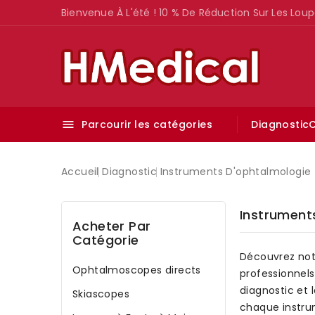
Bienvenue À L'été ! 10 % De Réduction Sur Les Loup
Parcourir les catégories
Diagnostic
C

Accueil
Diagnostic
Instruments D'ophtalmologie
Instrument
Acheter Par
Catégorie
Découvrez not
Ophtalmoscopes directs
professionnels
diagnostic et 
Skiascopes
chaque instru