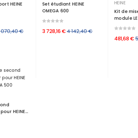
HEINE
port HEINE
Set étudiant HEINE
OMEGA 600
Kit de mi
module LED
ix
Prix
 070,40 €
3 728,16 €
4 142,40 €
P
481,68 €
5
égulier
régulier
r
cond
pour HEINE...