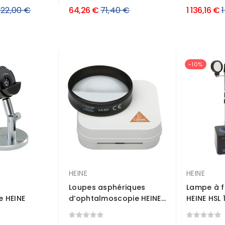
x
Prix
P
022,00 €
64,26 €
71,40 €
1 136,16 €
ulier
régulier
r
-10%
HEINE
HEINE
Loupes asphériques
Lampe à f
 HEINE
d’ophtalmoscopie HEINE...
HEINE HSL 