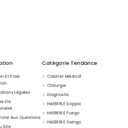
ation
Catégorie Tendance
on Et Frais
Cabinet Médical
tion
Chirurgie
ations Légales
Diagnostic
que De
HAEBERLE Doppio
ialité
HAEBERLE Fuego
Foire Aux Questions
HAEBERLE Swingo
u Site