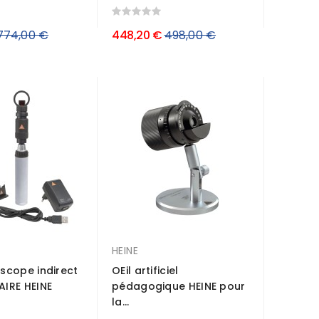
rix
Prix
774,00 €
448,20 €
498,00 €
régulier
régulier
HEINE
cope indirect
OEil artificiel
IRE HEINE
pédagogique HEINE pour
la...