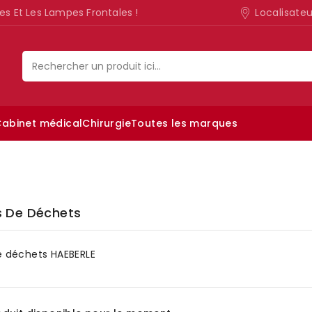
Localisate
es Et Les Lampes Frontales !
abinet médical
Chirurgie
Toutes les marques
Lampe d’examen ophtalmologique
 De Déchets
 déchets HAEBERLE