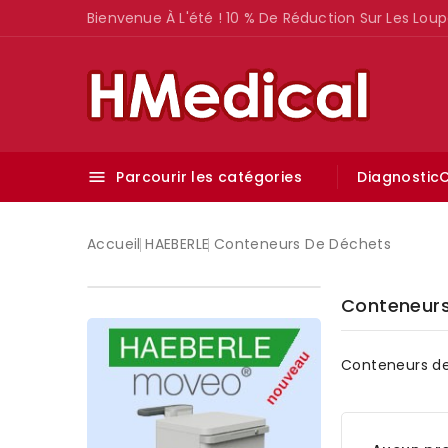
Bienvenue À L'été ! 10 % De Réduction Sur Les Loup
Parcourir les catégories
Diagnostic
C

Accueil
HAEBERLE
Conteneurs De Déchets
Conteneurs
Conteneurs de