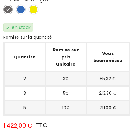
Couleur Décor : gris
gris
bleu
jaune
en stock
check
Remise sur la quantité
Remise sur
Vous
Quantité
prix
économisez
unitaire
2
3%
85,32 €
3
5%
213,30 €
5
10%
711,00 €
TTC
1 422,00 €