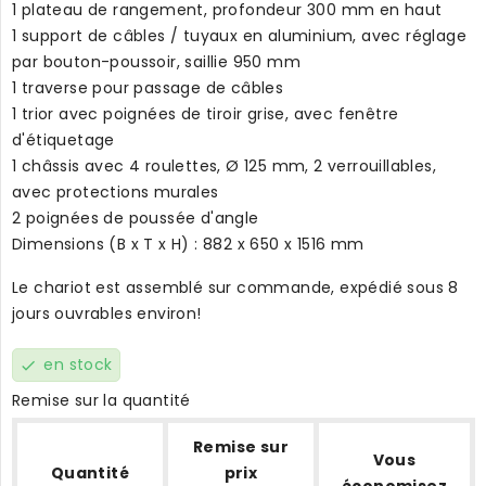
1 plateau de rangement, profondeur 300 mm en haut
1 support de câbles / tuyaux en aluminium, avec réglage
par bouton-poussoir, saillie 950 mm
1 traverse pour passage de câbles
1 trior avec poignées de tiroir grise, avec fenêtre
d'étiquetage
1 châssis avec 4 roulettes, Ø 125 mm, 2 verrouillables,
avec protections murales
2 poignées de poussée d'angle
Dimensions (B x T x H) : 882 x 650 x 1516 mm
Le chariot est assemblé sur commande, expédié sous 8
jours ouvrables environ!
en stock
check
Remise sur la quantité
Remise sur
Vous
Quantité
prix
économisez