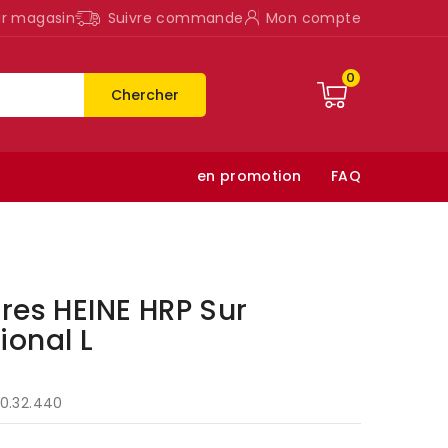
ur magasin
Suivre commande
Mon compte
0
Chercher
en promotion
FAQ
res HEINE HRP Sur
ional L
0.32.440