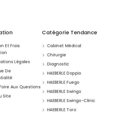
ation
Catégorie Tendance
on Et Frais
Cabinet Médical
tion
Chirurgie
ations Légales
Diagnostic
que De
HAEBERLE Doppio
ialité
HAEBERLE Fuego
Foire Aux Questions
HAEBERLE Swingo
u Site
HAEBERLE Swingo-Clinic
HAEBERLE Toro