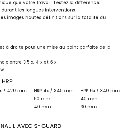
ique que votre travail. Testez la différence:
durant les longues interventions.
es images hautes définitions sur la totalité du
t à droite pour une mise au point parfaite de la
hoix entre 3,5 x, 4 x et 6 x
ew
s HRP
5x / 420 mm
HRP 4x / 340 mm
HRP 6x / 340 mm
m
50 mm
40 mm
m
40 mm
30 mm
ONAL L AVEC S-GUARD