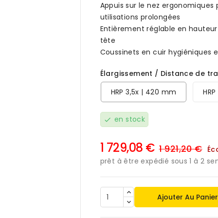
Appuis sur le nez ergonomiques
utilisations prolongées
Entièrement réglable en hauteur
tête
Coussinets en cuir hygiéniques e
Élargissement / Distance de tra
HRP 3,5x | 420 mm
HRP
en stock
check
1 729,08 €
1 921,20 €
Éc
prêt à être expédié sous 1 à 2 s
Ajouter Au Panie