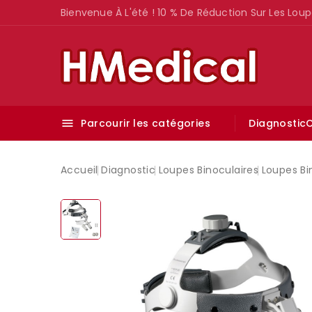
Bienvenue À L'été ! 10 % De Réduction Sur Les Loup
Parcourir les catégories
Diagnostic
C

Accueil
Diagnostic
Loupes Binoculaires
Loupes Bi
-10%