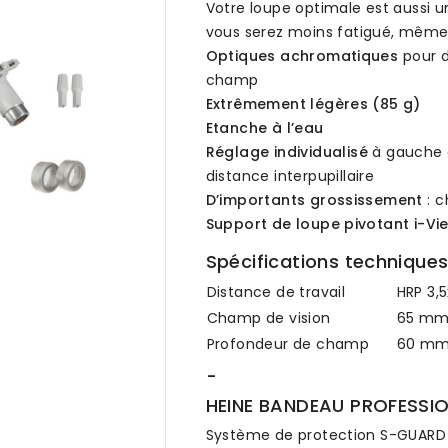
Votre loupe optimale est aussi un
vous serez moins fatigué, même 
Optiques achromatiques
pour d
champ
Extrêmement légères (85 g)
Etanche à l’eau
Réglage individualisé
à gauche e
distance interpupillaire
D’importants grossissement
: c

Support de loupe pivotant i-Vi
Spécifications technique
Distance de travail
HRP 3,
Champ de vision
65 m
Profondeur de champ
60 m
-
HEINE BANDEAU PROFESSI
Système de protection S-GUARD