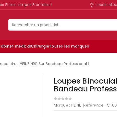
Localisate
es Et Les Lampes Frontales !
abinet médical
Chirurgie
Toutes les marques
Lampe d’examen ophtalmologique
noculaires HEINE HRP Sur Bandeau Professional L
Loupes Binoculai
Bandeau Profess
Marque :
HEINE
Référence :
C-00