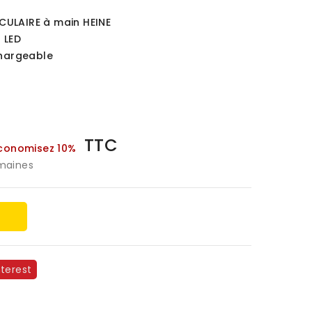
ULAIRE à main HEINE
 LED
chargeable
TTC
conomisez 10%
emaines
r
nterest