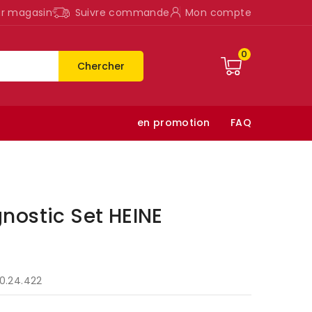
ur magasin
Suivre commande
Mon compte
0
Chercher
en promotion
FAQ
nostic Set HEINE
0.24.422