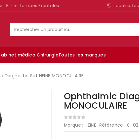
Localisate
es Et Les Lampes Frontales !
abinet médical
Chirurgie
Toutes les marques
Lampe d’examen ophtalmologique
c Diagnostic Set HEINE MONOCULAIRE
Ophthalmic Diag
MONOCULAIRE
Marque :
HEINE
Référence :
C-02