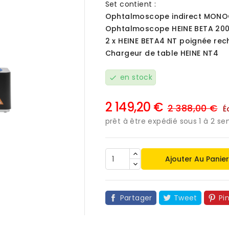
Set contient :
Ophtalmoscope indirect MONOC
Ophtalmoscope HEINE BETA 200
2 x HEINE BETA4 NT poignée re
Chargeur de table HEINE NT4
en stock
check
2 149,20 €
2 388,00 €

É
prêt à être expédié sous 1 à 2 s
Ajouter Au Panie
Partager
Tweet
Pi